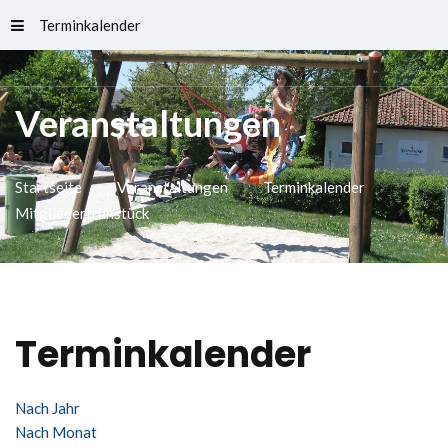
Terminkalender
Schlossfreibad
Veranstaltungen
Startseite
Veranstaltungen
Terminkalender
Mitgliederfrühstück
Terminkalender
Nach Jahr
Nach Monat