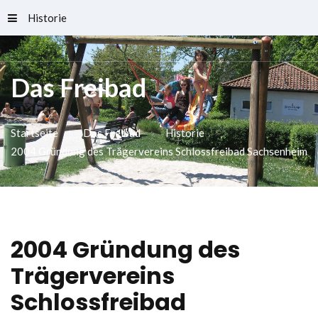
Historie
Schlossfreibad
Das Freibad
Startseite
Das Freibad
Historie
2004 Gründung des Trägervereins Schlossfreibad Sachsenheim
2004
Gründung
des
Trägervereins
Schlossfreibad